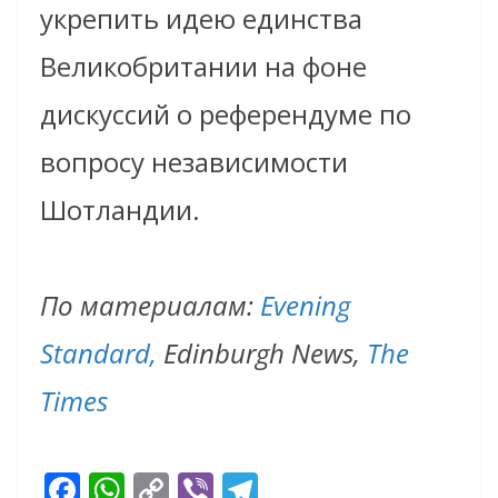
укрепить идею единства
Великобритании на фоне
дискуссий о референдуме по
вопросу независимости
Шотландии.
По материалам:
Evening
Standard,
Edinburgh News,
The
Times
F
W
C
Vi
T