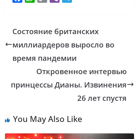
ac
h
o
b
el
e
at
p
er
e
b
s
y
gr
Состояние британских
o
A
Li
a
миллиардеров выросло во
o
p
n
m
k
p
k
время пандемии
Откровенное интервью
принцессы Дианы. Извинения
26 лет спустя
You May Also Like