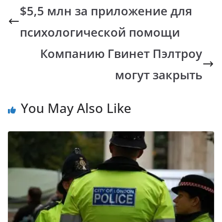
b
s
y
gr
$5,5 млн за приложение для
o
A
Li
a
психологической помощи
o
p
n
m
k
p
k
Компанию Гвинет Пэлтроу
могут закрыть
You May Also Like