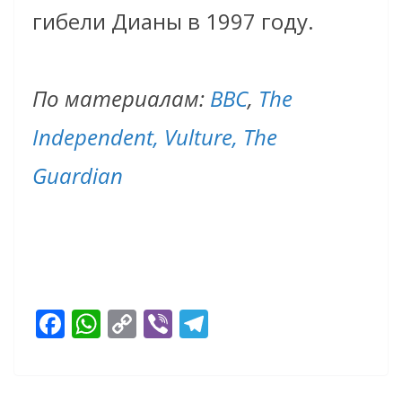
гибели Дианы в 1997 году.
По материалам:
BBC
,
The
Independent,
Vulture,
The
Guardian
F
W
C
Vi
T
ac
h
o
b
el
e
at
p
er
e