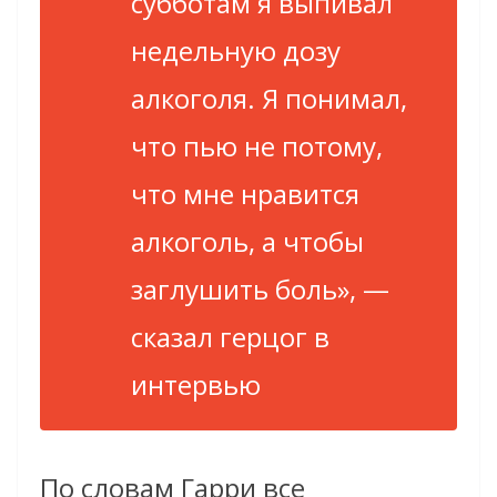
субботам я выпивал
недельную дозу
алкоголя. Я понимал,
что пью не потому,
что мне нравится
алкоголь, а чтобы
заглушить боль», —
сказал герцог в
интервью
По словам Гарри все