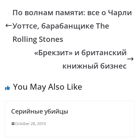
b
s
y
gr
По волнам памяти: все о Чарли
o
A
Li
a
Уоттсе, барабанщике The
o
p
n
m
k
p
k
Rolling Stones
«Брекзит» и британский
книжный бизнес
You May Also Like
Cерийные убийцы
October 28, 2010