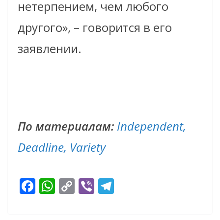
нетерпением, чем любого
другого», – говорится в его
заявлении.
По материалам:
Independent,
Deadline,
Variety
F
W
C
Vi
T
ac
h
o
b
el
e
at
p
er
e