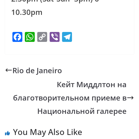
10.30pm
F
W
C
Vi
T
ac
h
o
b
el
e
at
p
er
e
b
s
y
gr
Rio de Janeiro
o
A
Li
a
Кейт Миддлтон на
o
p
n
m
k
p
k
благотворительном приеме в
Национальной галерее
You May Also Like