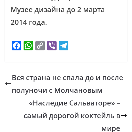
Музее дизайна до 2 марта
2014 года.
F
W
C
Vi
T
ac
h
o
b
el
e
at
p
er
e
b
s
y
gr
Вся страна не спала до и после
o
A
Li
a
полуночи с Молчановым
o
p
n
m
k
p
k
«Наследие Сальваторе» –
самый дорогой коктейль в
мире