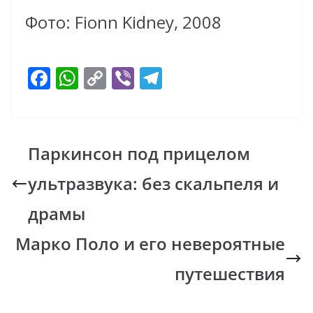
Фото: Fionn Kidney, 2008
F
W
C
Vi
T
ac
h
o
b
el
e
at
p
er
e
b
s
y
gr
Паркинсон под прицелом
o
A
Li
a
ультразвука: без скальпеля и
o
p
n
m
k
p
k
драмы
Марко Поло и его невероятные
путешествия