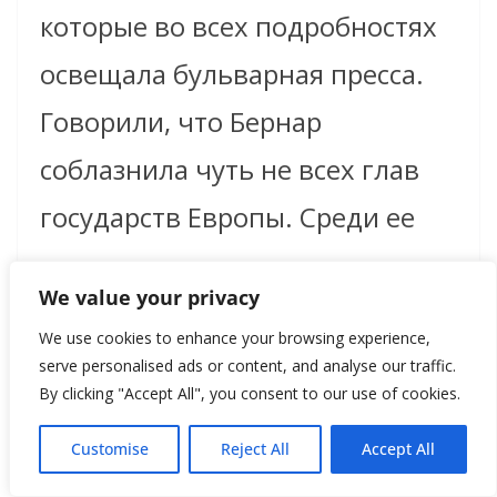
которые во всех подробностях
освещала бульварная пресса.
Говорили, что Бернар
соблазнила чуть не всех глав
государств Европы. Среди ее
поклонников называли
We value your privacy
наследника английского
We use cookies to enhance your browsing experience,
престола, ставшего позже
serve personalised ads or content, and analyse our traffic.
By clicking "Accept All", you consent to our use of cookies.
королем Эдуардом VII,
императора Австрии Франца-
Customise
Reject All
Accept All