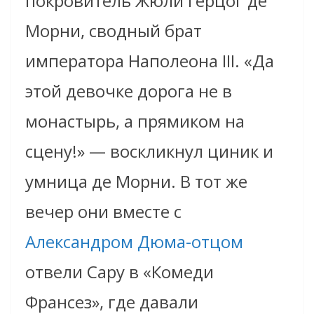
покровитель Жюли герцог де
Морни, сводный брат
императора Наполеона III. «Да
этой девочке дорога не в
монастырь, а прямиком на
сцену!» — воскликнул циник и
умница де Морни. В тот же
вечер они вместе с
Александром Дюма-отцом
отвели Сару в «Комеди
Франсез», где давали