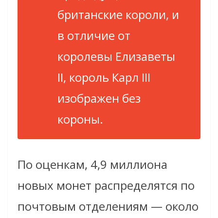
британские короли, и
в отличие от
королевы Елизаветы
II, король Карл III
изображен без
короны.
По оценкам, 4,9 миллиона
новых монет распределятся по
почтовым отделениям — около