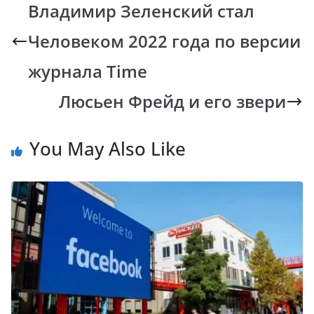
b
s
y
gr
Владимир Зеленский стал
o
A
Li
a
Человеком 2022 года по версии
o
p
n
m
k
p
k
журнала Time
Люсьен Фрейд и его звери
You May Also Like