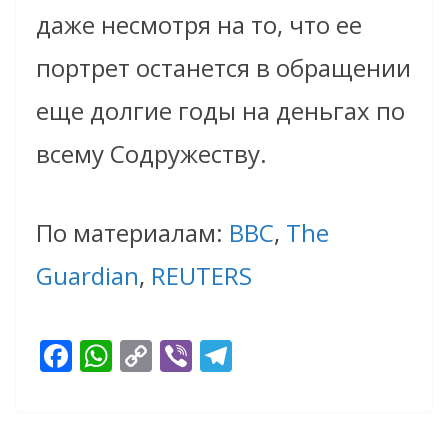
даже несмотря на то, что ее
портрет останется в обращении
еще долгие годы на деньгах по
всему Содружеству.
По материалам:
BBC
,
The
Guardian
,
REUTERS
F
W
C
Vi
T
ac
h
o
b
el
e
at
p
er
e