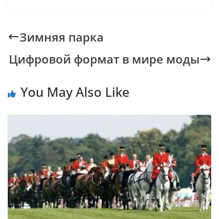
e
at
p
er
e
b
s
y
gr
Зимняя парка
o
A
Li
a
Цифровой формат в мире моды
o
p
n
m
k
p
k
You May Also Like