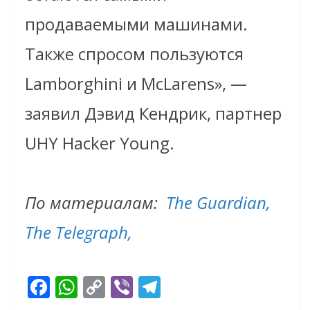
продаваемыми машинами.
Также спросом пользуются
Lamborghini и McLarens», —
заявил Дэвид Кендрик, партнер
UHY Hacker Young.
По материалам:
The Guardian,
The Telegraph,
F
W
C
Vi
T
ac
h
o
b
el