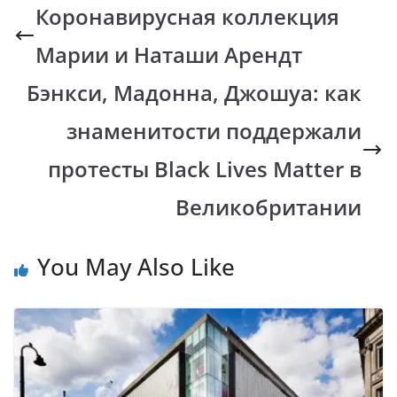
b
s
y
gr
Коронавирусная коллекция
o
A
Li
a
Марии и Наташи Арендт
o
p
n
m
k
p
k
Бэнкси, Мадонна, Джошуа: как
знаменитости поддержали
протесты Black Lives Matter в
Великобритании
You May Also Like