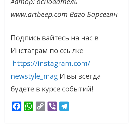
Автор: основатель
www.artbeep.com Ваго Барсегян
Подписывайтесь на нас в
Инстаграм по ссылке
https://instagram.com/
newstyle_mag
И вы всегда
будете в курсе событий!
F
W
C
Vi
T
ac
h
o
b
el
e
at
p
er
e