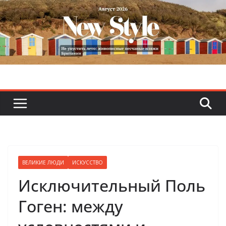
Skip
to
content
ВЕЛИКИЕ ЛЮДИ
ИСКУССТВО
Исключительный Поль
Гоген: между