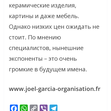
керамические изделия,
картины и даже мебель.
Однако низких цен ожидать не
стоит. По мнению
специалистов, нынешние
экспоненты – это очень
громкие в будущем имена.
www.joel-garcia-organisation.fr
F
W
C
Vi
T