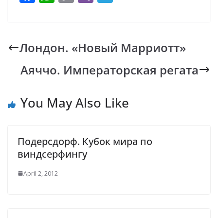
ac
h
o
b
el
e
at
p
er
e
b
s
y
gr
Лондон. «Новый Марриотт»
o
A
Li
a
Аяччо. Императорская регата
o
p
n
m
k
p
k
You May Also Like
Подерсдорф. Кубок мира по
виндсерфингу
April 2, 2012