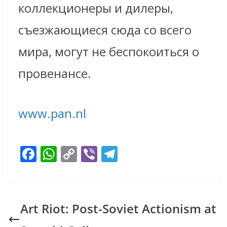
коллекционеры и дилеры,
съезжающиеся сюда со всего
мира, могут не беспокоиться о
провенансе.
www.pan.nl
F
W
C
Vi
T
ac
h
o
b
el
e
at
p
er
e
b
s
y
gr
Art Riot: Post-Soviet Actionism at
o
A
Li
a