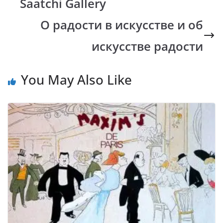
Saatchi Gallery
o
p
n
m
k
p
k
О радости в искусстве и об
искусстве радости
You May Also Like