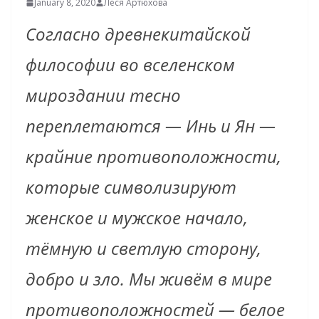
January 8, 2020
Леся Артюхова
Согласно древнекитайской
философии во вселенском
мироздании тесно
переплетаются — Инь и Ян —
крайние противоположности,
которые символизируют
женское и мужское начало,
т
ё
мную и светлую сторону,
добро и зло. Мы жив
ё
м в мире
противоположностей — белое