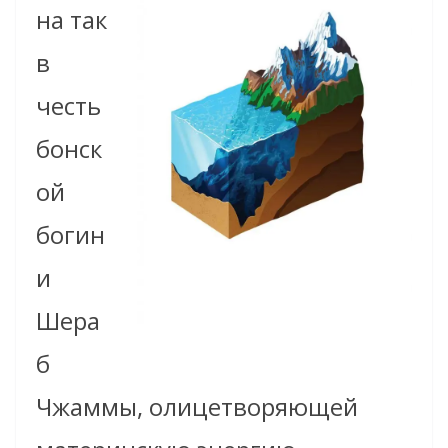
на так
в
честь
бонск
ой
богин
и
Шера
б
Чжаммы,
олицетворяющей