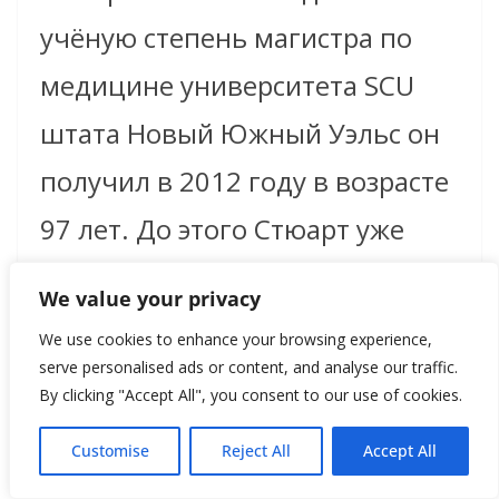
уч
ё
ную степень магистра по
медицине университета SCU
штата Новый Южный Уэльс он
получил в 2012 году в возрасте
97 лет. До этого Стюарт уже
шесть лет носил титул самого
We value your privacy
пожилого студента и
We use cookies to enhance your browsing experience,
выпускника вуза, занесённого в
serve personalised ads or content, and analyse our traffic.
By clicking "Accept All", you consent to our use of cookies.
книгу рекордов Гиннеса.
Customise
Reject All
Accept All
Имена