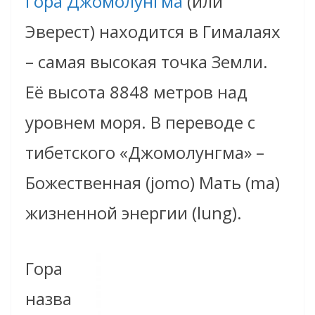
Гора Джомолунгма
(или
Эверест) находится в Гималаях
– самая высокая точка Земли.
Е
ё
высота 8848 метров над
уровнем моря. В переводе с
тибетского «Джомолунгма» –
Божественная (jomo) Мать (ma)
жизненной энергии (lung).
Гора
назва