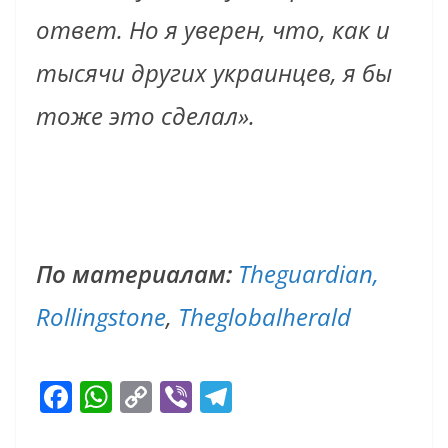
ответ. Но я уверен, что, как и
тысячи других украинцев, я бы
тоже это сделал».
По материалам:
Theguardian,
Rollingstone
,
Theglobalherald
F
W
C
Vi
T
ac
h
o
b
el