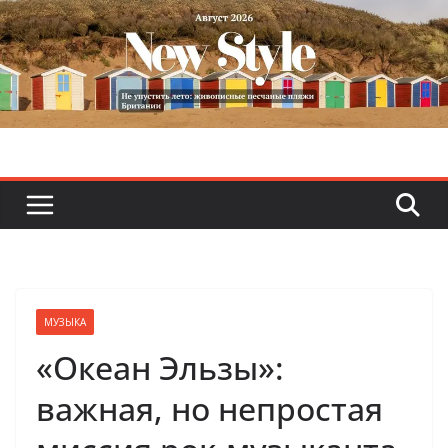
Skip
to
content
МУЗЫКА
«Океан Эльзы»:
важная, но непростая