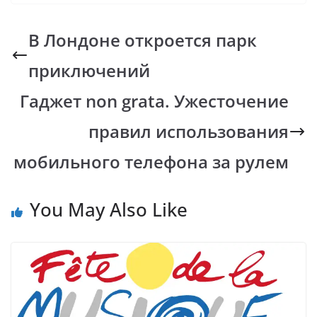
e
at
p
er
e
b
s
y
gr
В Лондоне откроется парк
o
A
Li
a
приключений
o
p
n
m
k
p
k
Гаджет non grata. Ужесточение
правил использования
мобильного телефона за рулем
You May Also Like