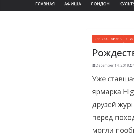
ГЛАВНАЯ
АФИША
ЛОНДОН
КУЛЬТ
СВЕТСКАЯ ЖИЗНЬ
СТИ
Рождеств
December 14, 2019
Уже ставша
ярмарка Hig
друзей жур
перед похо
могли пооб