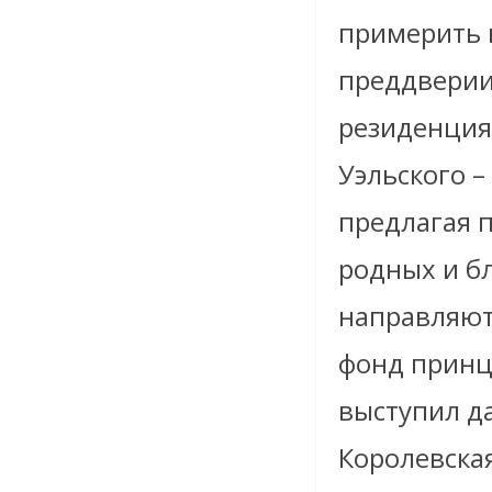
примерить 
преддверии
резиденция
Уэльского –
предлагая 
родных и б
направляют
фонд принц
выступил д
Королевска