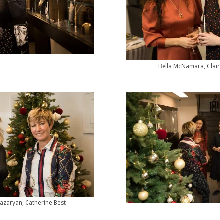
Bella McNamara, Clair
azaryаn, Catherine Best