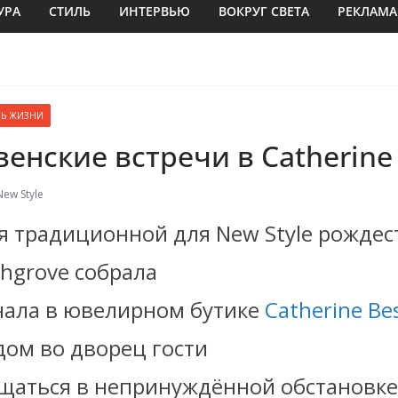
УРА
СТИЛЬ
ИНТЕРВЬЮ
ВОКРУГ СВЕТА
РЕКЛАМА
ЛЬ ЖИЗНИ
енские встречи в Catherine
New Style
я традиционной для New Style рождес
hgrovе собрала
нала в ювелирном бутике
Catherine Be
дом во дворец гости
щаться в непринуждённой обстановке