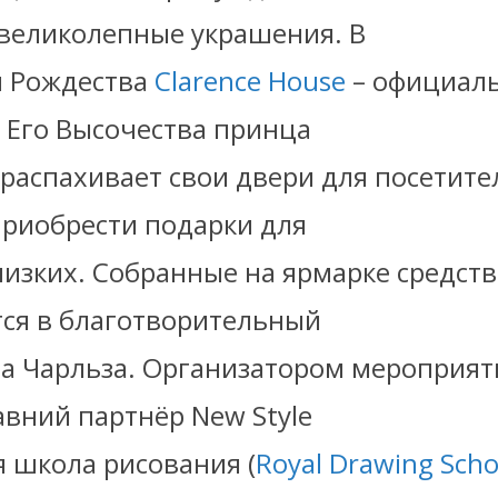
великолепные украшения. В
 Рождества
Clarence House
– официал
 Его Высочества принца
 распахивает свои двери для посетите
приобрести подарки для
лизких. Собранные на ярмарке средств
ся в благотворительный
а Чарльза. Организатором мероприят
авний партнёр New Style
я школа рисования (
Royal Drawing Scho