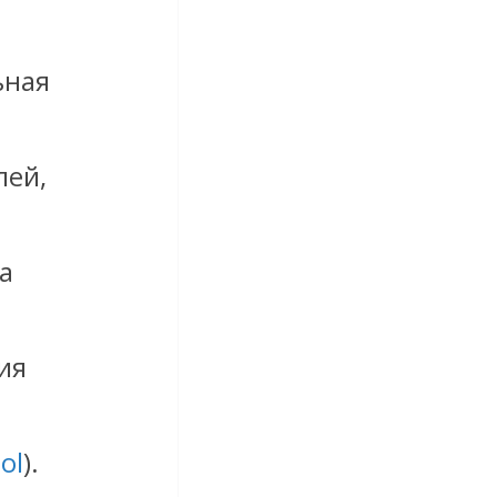
ьная
лей,
а
ия
ol
).