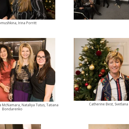
mushkina, Irina Porritt
Catherine Best, Svetlan
la McNamara, Nataliya Tutus, Tatiana
Bondarenko