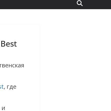
 Best
твенская
st
, где
 и