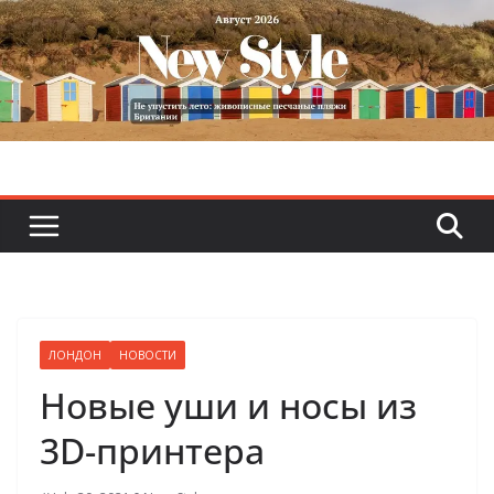
Skip
to
content
ЛОНДОН
НОВОСТИ
Новые уши и носы из
3D-принтера