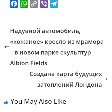
F
W
C
Vi
T
ac
h
o
b
el
e
at
p
er
e
b
s
y
gr
Надувной автомобиль,
o
A
Li
a
«кожаное» кресло из мрамора
o
p
n
m
k
p
k
– в новом парке скульптур
Albion Fields
Создана карта будущих
затоплений Лондона
You May Also Like