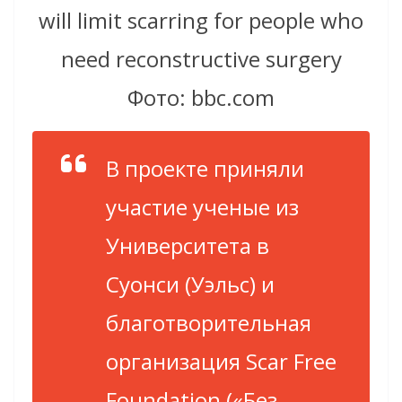
will limit scarring for people who
need reconstructive surgery
Фото: bbc.com
В проекте приняли
участие ученые из
Университета в
Суонси (Уэльс) и
благотворительная
организация Scar Free
Foundation («Без