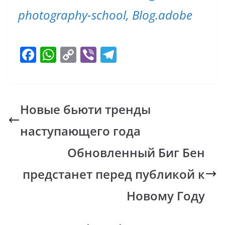
photography-school,
Blog.adobe
F
W
C
Vi
T
ac
h
o
b
el
e
at
p
er
e
b
s
y
gr
Новые бьюти тренды
o
A
Li
a
наступающего года
o
p
n
m
k
p
k
Обновленный Биг Бен
предстанет перед публикой к
Новому Году