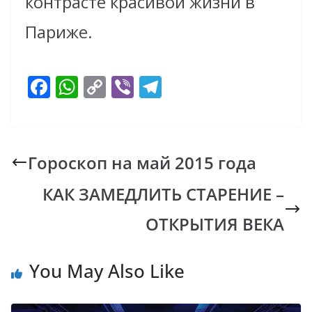
контрасте красивой жизни в
Париже.
F
W
C
Vi
T
ac
h
o
b
el
e
at
p
er
e
b
s
y
gr
Гороскоп на май 2015 года
o
A
Li
a
КАК ЗАМЕДЛИТЬ СТАРЕНИЕ –
o
p
n
m
k
p
k
ОТКРЫТИЯ ВЕКА
You May Also Like