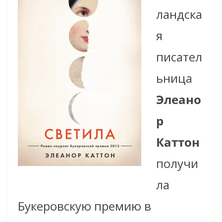
ландска
я
писател
ьница
Элеано
р
Каттон
получи
ла
Букеровскую премию
в