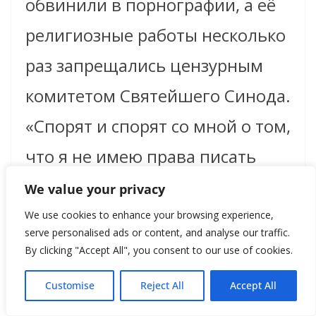
обвинили в порнографии, а её
религиозные работы несколько
раз запрещались цензурным
комитетом Святейшего Синода.
«Спорят и спорят со мной о том,
что я не имею права писать
иконы: я не достаточно верую.
We value your privacy
О Господи, кто знает, кто и как
We use cookies to enhance your browsing experience,
serve personalised ads or content, and analyse our traffic.
верует», – жаловалась
By clicking "Accept All", you consent to our use of cookies.
художница.
Customise
Reject All
Accept All