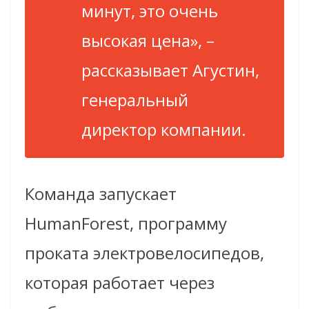
минут, это очень
высокая цена», –
рассказывает Агустин,
генеральный
директор компании.
Команда запускает
HumanForest, программу
проката электровелосипедов,
которая работает через