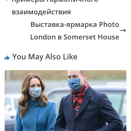
o
p
n
m
k
p
k
взаимодействия
Выставка-ярмарка Photo
London в Somerset House
You May Also Like