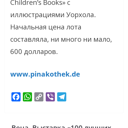
Children’s Books» с
иллюстрациями Уорхола.
Начальная цена лота
составляла, ни много ни мало,
600 долларов.
www.pinakothek.de
F
W
C
Vi
T
ac
h
o
b
el
e
at
p
er
e
b
s
y
gr
Вена. Выставка «100 лучших