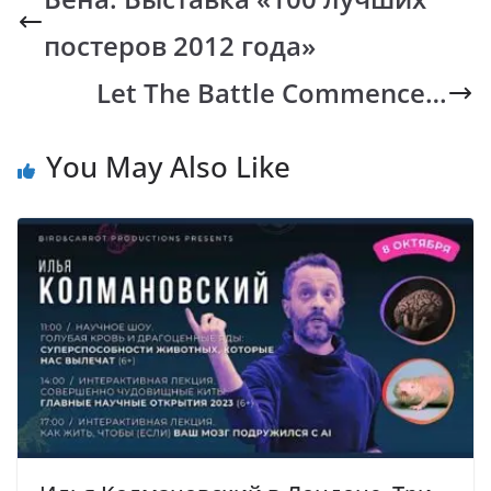
o
A
Li
a
постеров 2012 года»
o
p
n
m
k
p
k
Let The Battle Commence…
You May Also Like