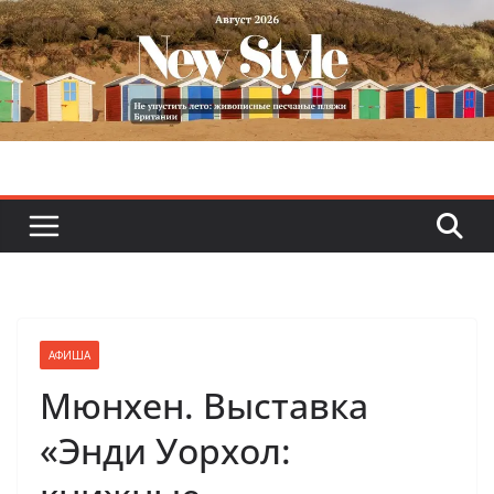
Skip
to
content
АФИША
Мюнхен. Выставка
«Энди Уорхол: