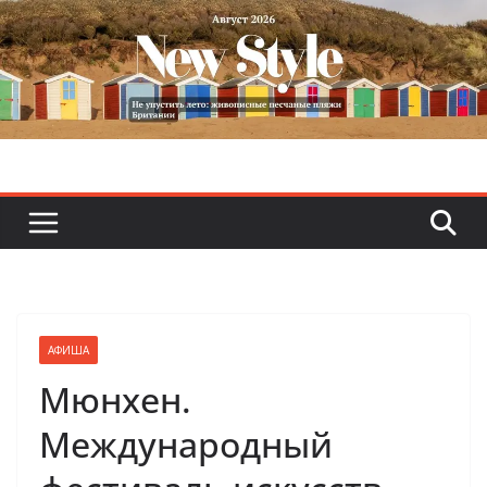
Skip
to
content
АФИША
Мюнхен.
Международный