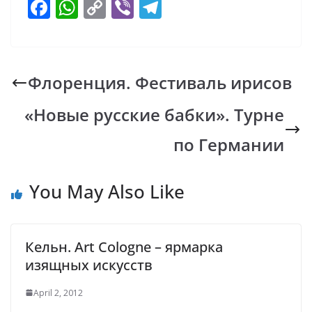
F
W
C
Vi
T
ac
h
o
b
el
e
at
p
er
e
b
s
y
gr
Флоренция. Фестиваль ирисов
o
A
Li
a
«Новые русские бабки». Турне
o
p
n
m
k
p
k
по Германии
You May Also Like
Кельн. Art Cologne – ярмарка
изящных искусств
April 2, 2012