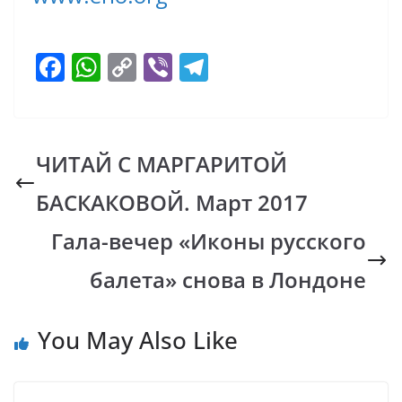
F
W
C
Vi
T
ac
h
o
b
el
e
at
p
er
e
b
s
y
gr
ЧИТАЙ С МАРГАРИТОЙ
o
A
Li
a
БАСКАКОВОЙ. Март 2017
o
p
n
m
k
p
k
Гала-вечер «Иконы русского
балета» снова в Лондоне
You May Also Like