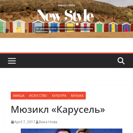
Skip
to
content
АФИША
ИСКУССТВО
КУЛЬТУРА
МУЗЫКА
Мюзикл «Карусель»
April 7, 2017
Вика Нова