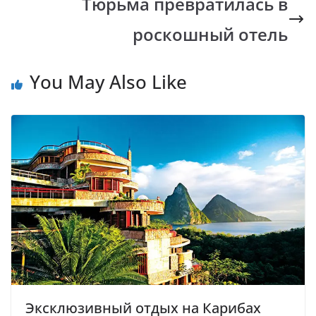
k
p
k
Тюрьма превратилась в
роскошный отель
You May Also Like
Эксклюзивный отдых на Карибах