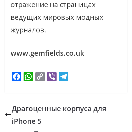
отражение на страницах
ведущих мировых модных
журналов.
www.gemfields.co.uk
F
W
C
Vi
T
ac
h
o
b
el
e
at
p
er
e
b
s
y
gr
Драгоценные корпуса для
o
A
Li
a
iPhone 5
o
p
n
m