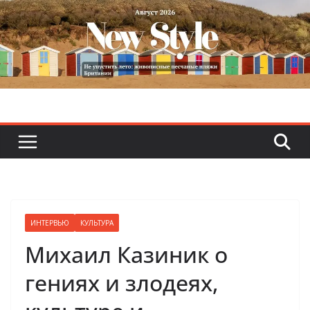
Skip
to
content
ИНТЕРВЬЮ
КУЛЬТУРА
Михаил Казиник о
гениях и злодеях,