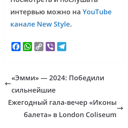
интервью можно на
YouTube
канале New Style
.
F
W
C
Vi
T
ac
h
o
b
el
e
at
p
er
e
b
s
y
gr
«Эмми» — 2024: Победили
o
A
Li
a
сильнейшие
o
p
n
m
k
p
k
Ежегодный гала-вечер «Иконы
балета» в London Coliseum