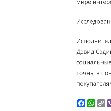
мире интер
Исследован
Исполнител
Дэвид Сэди
социальные
точны в по
покупателя
F
W
C