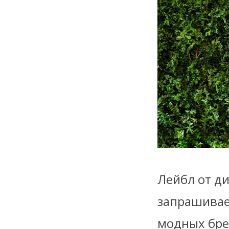
Лейбл от ди
запрашивае
модных брен