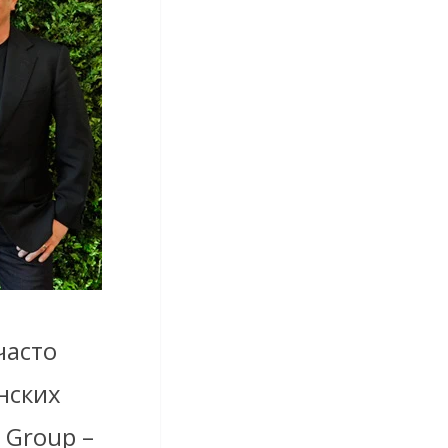
часто
нских
 Group –