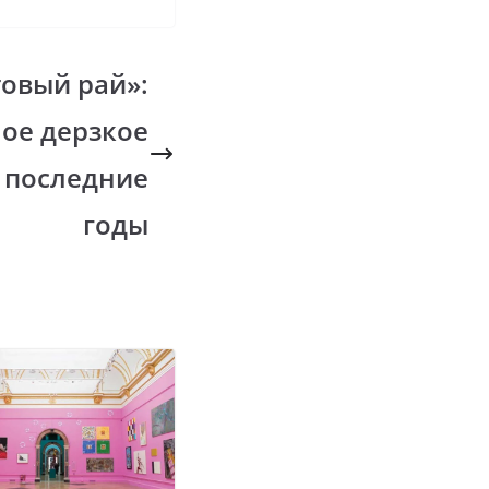
овый рай»:
мое дерзкое
 последние
годы