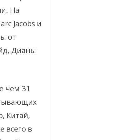
ши.
На
rc Jacobs и
ры от
ейд, Дианы
е чем 31
атывающих
, Китай,
 всего в