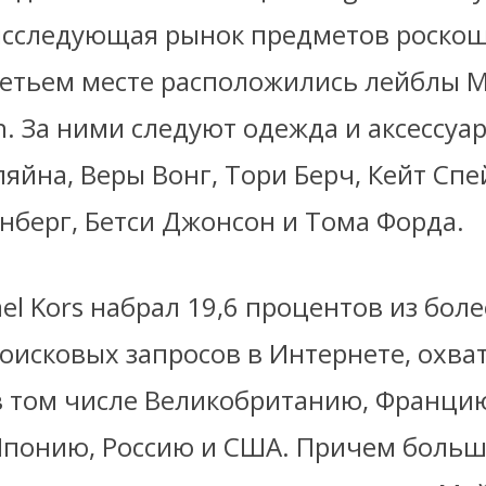
исследующая рынок предметов роско
етьем месте расположились лейблы Ma
n. За ними следуют одежда и аксессуа
яйна, Веры Вонг, Тори Берч, Кейт Сп
нберг, Бетси Джонсон и Тома Форда.
el Kors набрал 19,6 процентов из боле
оисковых запросов в Интернете, охв
 в том числе Великобританию, Францию
Японию, Россию и США. Причем больше