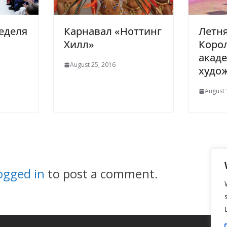
еделя
Карнавал «Ноттинг
Летня
Хилл»
Коро
акад
August 25, 2016
худо
August 
ogged in
to post a comment.