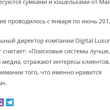
есуются сумками и кошельками от Май
ие проводилось с января по июнь 2012
ьный директор компании Digital Luxu
г считает: «Поисковые системы лучше
 медиа, отражают интересы клиентов.
нимании того, что именно нравится
м».
Vi
T