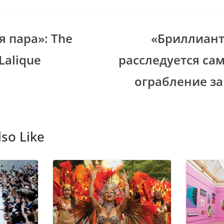
b
el
er
e
gr
 пара»: The
«Бриллиант
i
a
Lalique
расследуется са
m
ограбление за
so Like