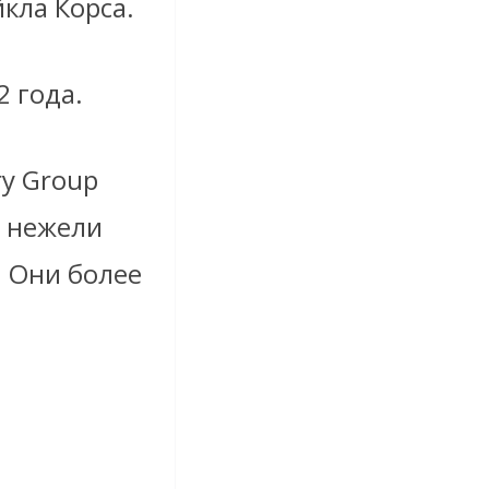
кла Корса.
 года.
ry Group
, нежели
 Они более