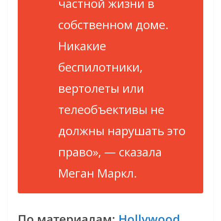
частной жизни в
собственном доме.
Никакие
беспилотники,
вертолеты или
телеобъективы не
должны нарушать это
право», — сказала
Меган Маркл.
По материалам:
Hollywood