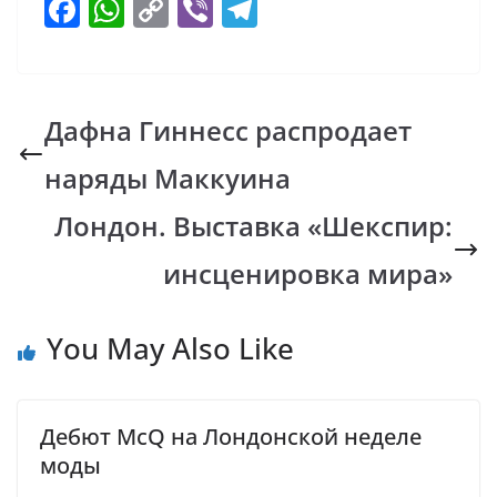
F
W
C
Vi
T
ac
h
o
b
el
e
at
p
er
e
b
s
y
gr
Дафна Гиннесс распродает
o
A
Li
a
наряды Маккуина
o
p
n
m
k
p
k
Лондон. Выставка «Шекспир:
инсценировка мира»
You May Also Like
Дебют McQ на Лондонской неделе
моды