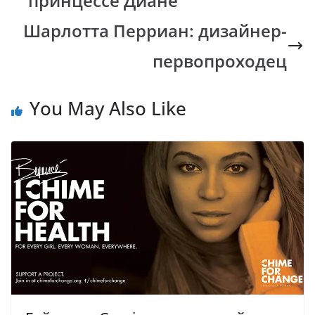
принцессе Диане
o
p
n
m
k
p
k
Шарлотта Перриан: дизайнер-
первопроходец
You May Also Like