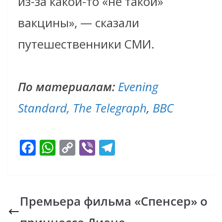
из-за какой-то «не такой»
вакцины», — сказали
путешественники СМИ.
По материалам:
Evening
Standard,
The Telegraph
,
BBC
F
W
C
Vi
T
ac
h
o
b
el
e
at
p
er
e
b
s
y
gr
Премьера фильма «Спенсер» о
o
A
Li
a