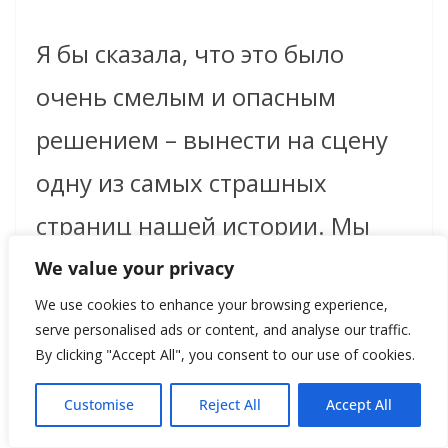
Я бы сказала, что это было
очень смелым и опасным
решением – вынести на сцену
одну из самых страшных
страниц нашей истории. Мы
никогда не забываем, что
We value your privacy
играем не персонажей, а
We use cookies to enhance your browsing experience,
serve personalised ads or content, and analyse our traffic.
реальных людей, судьба
By clicking "Accept All", you consent to our use of cookies.
которых сложилась трагически.
Customise
Reject All
Accept All
Этот спектакль оставляет след в