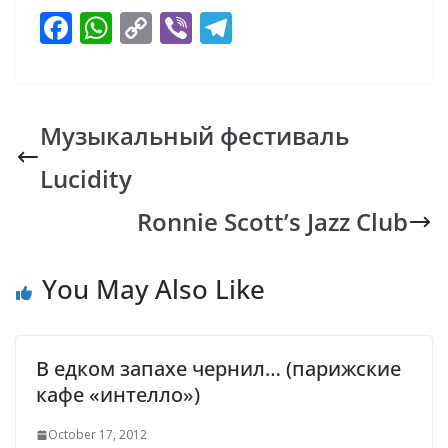
F
W
C
Vi
T
ac
h
o
b
el
e
at
p
er
e
b
s
y
gr
Музыкальный фестиваль
o
A
Li
a
Lucidity
o
p
n
m
k
p
k
Ronnie Scott’s Jazz Club
You May Also Like
В едком запахе чернил… (парижские
кафе «интелло»)
October 17, 2012