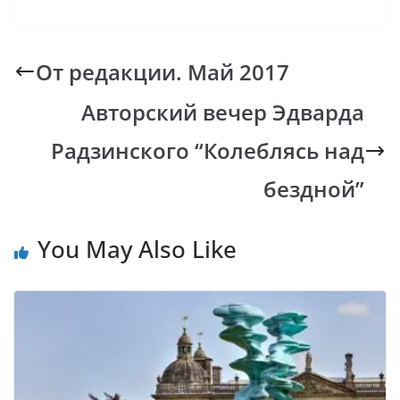
ac
h
o
b
el
e
at
p
er
e
b
s
y
gr
От редакции. Май 2017
o
A
Li
a
Авторский вечер Эдварда
o
p
n
m
k
p
k
Радзинского “Колеблясь над
бездной”
You May Also Like