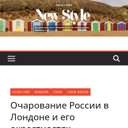
Skip
to
content
ИСКУССТВО
КУЛЬТУРА
СТИЛЬ
СТИЛЬ ЖИЗНИ
Очарование России в
Лондоне и его