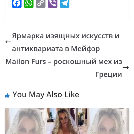
F
W
C
Vi
T
ac
h
o
b
el
e
at
p
er
e
b
s
y
gr
Ярмарка изящных искусств и
o
A
Li
a
антиквариата в Мейфэр
o
p
n
m
k
p
k
Mailon Furs – роскошный мех из
Греции
You May Also Like