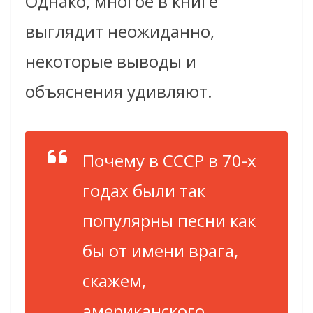
Однако, многое в книге
выглядит неожиданно,
некоторые выводы и
объяснения удивляют.
Почему в СССР в 70-х
годах были так
популярны песни как
бы от имени врага,
скажем,
американского