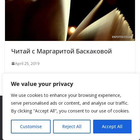
Читай с Маргаритой Баскаковой
April 25, 2019
We value your privacy
We use cookies to enhance your browsing experience,
serve personalised ads or content, and analyse our traffic.
By clicking "Accept All", you consent to our use of cookies.
Copyright © 2026
New Style
. All rights reserved.
Theme:
ColorMag
by ThemeGrill. Powered by
WordPress
.
Customise
Reject All
Accept All