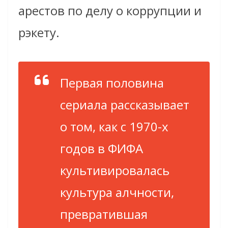
арестов по делу о коррупции и
рэкету.
Первая половина
сериала рассказывает
о том, как с 1970-х
годов в ФИФА
культивировалась
культура алчности,
превратившая