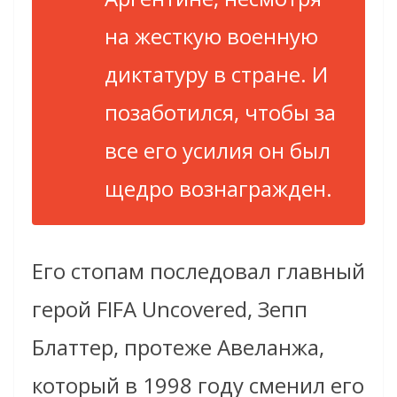
на жесткую военную
диктатуру в стране. И
позаботился, чтобы за
все его усилия он был
щедро вознагражден.
Его стопам последовал главный
герой FIFA Uncovered, Зепп
Блаттер, протеже Авеланжа,
который в 1998 году сменил его