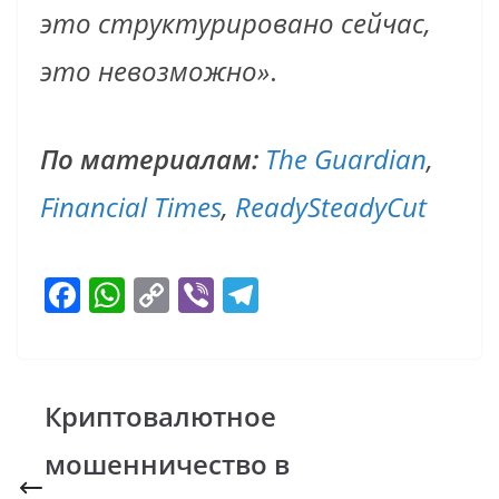
это структурировано сейчас,
это невозможно»
.
По материалам:
The Guardian
,
Financial Times
,
ReadySteadyCut
F
W
C
Vi
T
ac
h
o
b
el
e
at
p
er
e
b
s
y
gr
Криптовалютное
o
A
Li
a
мошенничество в
o
p
n
m