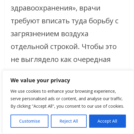
здравоохранения», врачи
требуют вписать туда борьбу с
загрязнением воздуха
отдельной строкой. Чтобы это
не выглядело как очередная
инициатива для галочки, а
We value your privacy
стало системной политикой.
We use cookies to enhance your browsing experience,
Установка фильтров в школах,
serve personalised ads or content, and analyse our traffic.
By clicking "Accept All", you consent to our use of cookies.
ограничение старых дизелей,
Customise
Reject All
Accept All
поддержка зелёных