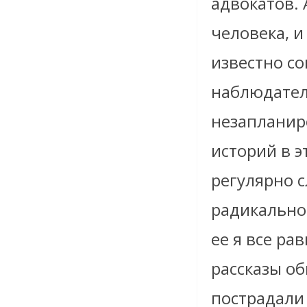
адвокатов. 
человека, и
известно со
наблюдател
незапланир
историй в э
регулярно с
радикально 
ее я все ра
рассказы о
пострадали 