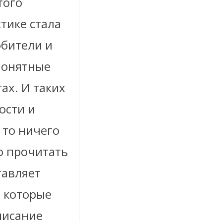
того
ктике стала
юбители и
понятные
ах. И таких
ости и
 то ничего
о прочитать
тавляет
, которые
писание