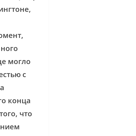
ингтоне,
омент,
лного
ще могло
естью с
а
го конца
того, что
ением