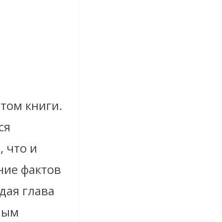
том книги.
ся
 что и
ние фактов
дая глава
иным