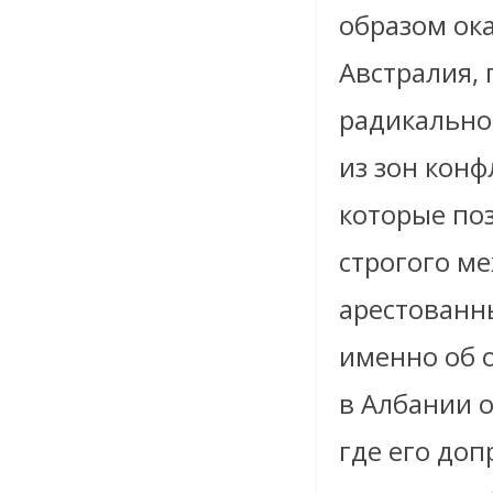
образом ока
Австралия, 
радикально
из зон конф
которые по
строгого м
арестованн
именно об 
в Албании о
где его доп