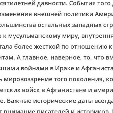
сятилетней давности. События того 
изменения внешней политики Амер
ольшинства остальных западных стр
 к мусульманскому миру, внутренн
тала более жесткой по отношению 
там. А главное, наверное, то, что вм
вшими войнами в Ираке и Афганист
 мировоззрение того поколения, ко
етских войск в Афганистане и амери
е. Важные исторические даты всегд
 внимание писателей и историков. В