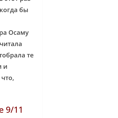
когда бы
ера Осаму
очитала
тобрала те
и и
 что,
e 9/11