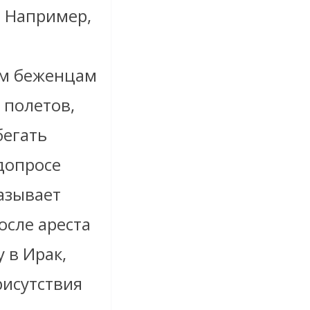
. Например,
м беженцам
 полетов,
бегать
допросе
азывает
осле ареста
 в Ирак,
рисутствия