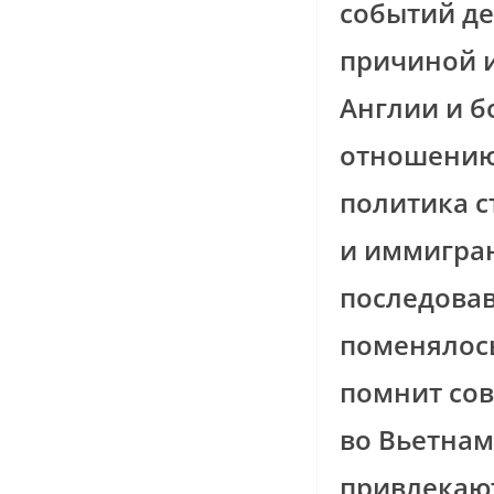
событий де
причиной 
Англии и б
отношению
политика с
и иммигран
последова
поменялось
помнит сов
во Вьетнам
привлекают