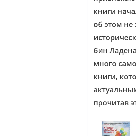
книги нача
об этом не
историческ
бин Ладена
много само
книги, кот
актуальным
прочитав эт