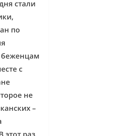
дня стали
ики,
ан по
яя
к беженцам
есте с
ане
торое не
канских –
а
 этот раз