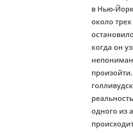
в Нью-Йорк
около трех
остановило
когда он у
непонимани
произойти.
голливудск
реальность
одного из 
происходит