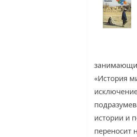
занимающий
«История ми
исключением
подразумева
истории и п
переносит н