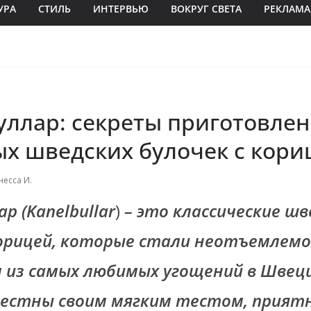
УРА
СТИЛЬ
ИНТЕРВЬЮ
ВОКРУГ СВЕТА
РЕКЛАМА
уллар: секреты приготовле
ых шведских булочек с кори
несса И.
р (
Kanelbullar
)
– это классические шв
корицей, которые стали неотъемлем
 из самых любимых угощений в Швец
вестны своим мягким тестом, прия