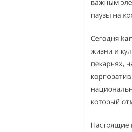
важным эле
паузы на ко
Сегодня kan
жизни и ку
пекарнях, 
корпоратив
национальн
который отм
Настоящие 