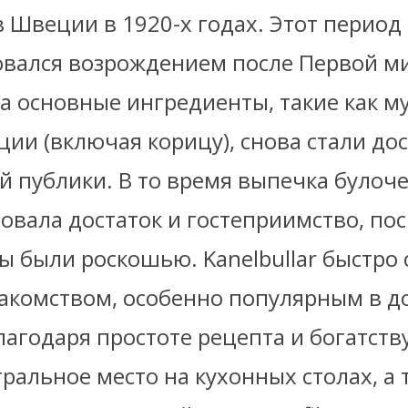
 Швеции в 1920-х годах. Этот период
овался возрождением после Первой м
а основные ингредиенты, такие как мук
ции (включая корицу), снова стали д
 публики. В то время выпечка булоче
вала достаток и гостеприимство, пос
 были роскошью. Kanelbullar быстро 
комством, особенно популярным в 
лагодаря простоте рецепта и богатству
ральное место на кухонных столах, а 