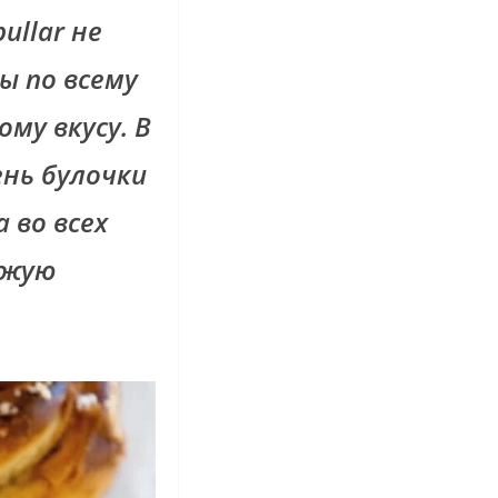
ullar не
ы по всему
му вкусу. В
нь булочки
 во всех
ежую