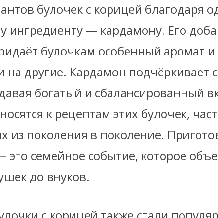
иантов булочек с корицей благодаря 
у ингредиенту — кардамону. Его доба
придаёт булочкам особенный аромат и
 на другие. Кардамон подчёркивает 
здавая богатый и сбалансированный в
носятся к рецептам этих булочек, час
их из поколения в поколение. Пригот
 — это семейное событие, которое объ
бушек до внуков.
улочки с корицей также стали популя