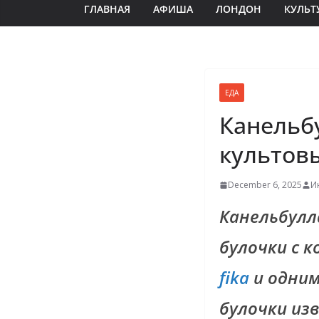
ГЛАВНАЯ
АФИША
ЛОНДОН
КУЛЬТ
ЕДА
Канельб
культов
December 6, 2025
И
Канельбулла
булочки с 
fika
и одним
булочки из