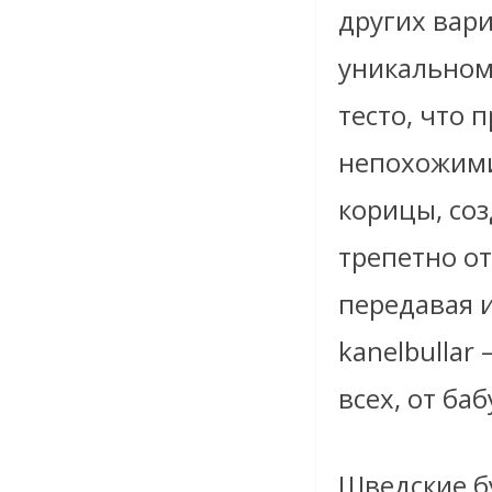
других вар
уникальном
тесто, что 
непохожими
корицы, со
трепетно от
передавая 
kanelbullar
всех, от ба
Шведские б