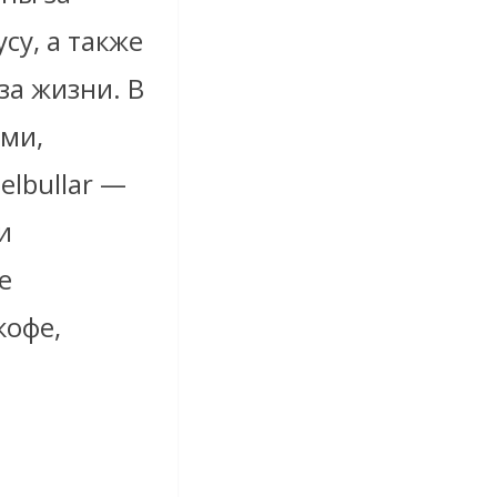
су, а также
за жизни. В
ями,
lbullar —
и
е
кофе,