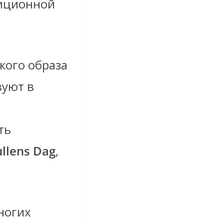
диционной
кого образа
вуют в
ть
llens Dag
,
ногих