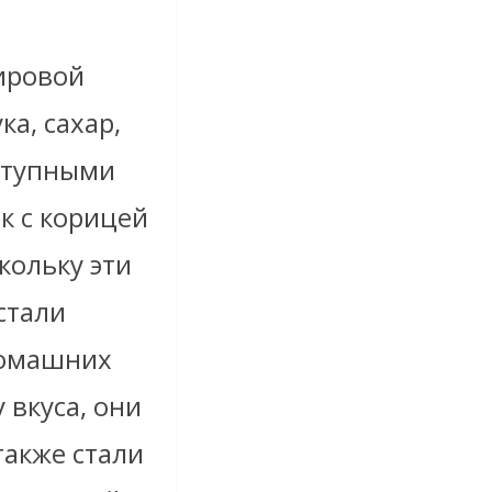
ировой
а, сахар,
оступными
к с корицей
кольку эти
стали
домашних
 вкуса, они
также стали