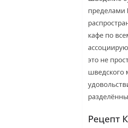
пределами 
распростра
кафе по вс
ассоциирую
это не прос
шведского 
удовольстви
разделённы
Рецепт 