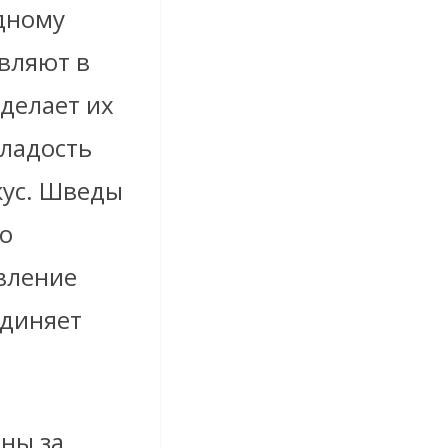
одному
вляют в
 делает их
сладость
кус. Шведы
то
овление
единяет
рны за