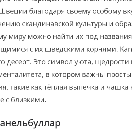
Швеции благодаря своему особому вку
нению скандинавской культуры и обра
ему миру можно найти их под названи
щимися с их шведскими корнями. Kane
то десерт. Это символ уюта, щедрости 
менталитета, в котором важны просты
я, такие как тёплая выпечка и чашка 
е с близкими.
Канельбуллар