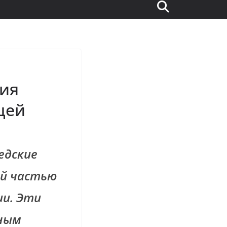
ния
цей
едские
ой частью
ии. Эти
тным