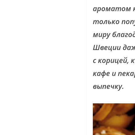
ароматом к
только поп
миру благо
Швеции даж
с корицей, 
кафе и пек
выпечку.