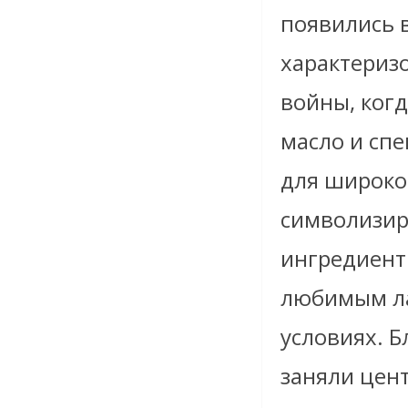
появились в
характериз
войны, когд
масло и спе
для широкой
символизиро
ингредиенты
любимым ла
условиях. Б
заняли цент