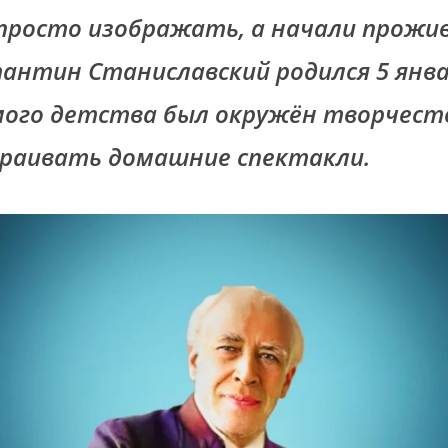
просто изображать, а начали прожи
тантин Станиславский родился 5 янва
самого детства был окружён творчест
раивать домашние спектакли.