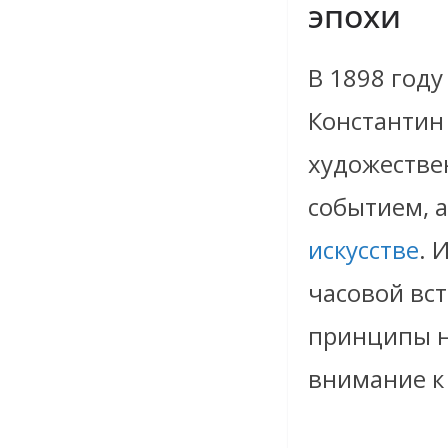
эпохи
В 1898 год
Константин
художествен
событием, 
искусстве
. 
часовой вс
принципы н
внимание к