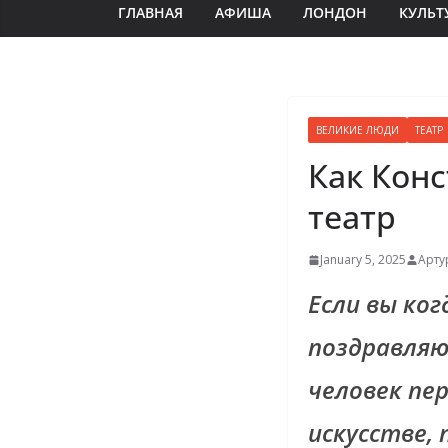
ГЛАВНАЯ
АФИША
ЛОНДОН
КУЛЬТ
ВЕЛИКИЕ ЛЮДИ
ТЕАТР
Как Кон
театр
January 5, 2025
Арту
Если вы ког
поздравляю
человек пе
искусстве,