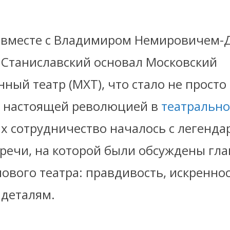
у вместе с Владимиром Немировичем-
 Станиславский основал Московский
ный театр (МХТ), что стало не прост
а настоящей революцией в
театральн
Их сотрудничество началось с легенда
тречи, на которой были обсуждены гл
ового театра: правдивость, искреннос
 деталям.