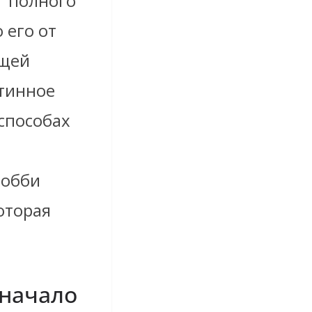
ег полного
 его от
ущей
стинное
способах
хобби
оторая
 начало