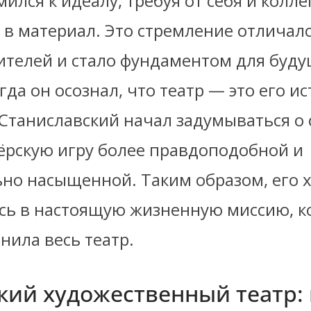
мился к идеалу, требуя от себя и колл
в материал. Это стремление отличало
ителей и стало фундаментом для буд
гда он осознал, что театр — это его и
 Станиславский начал задумываться о 
тёрскую игру более правдоподобной и
но насыщенной. Таким образом, его 
сь в настоящую жизненную миссию, к
нила весь театр.
кий художественный театр: