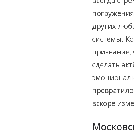
всегда стре
погружения 
других люб
системы. Ко
призвание,
сделать ак
эмоциональ
превратило
вскоре изме
Московс