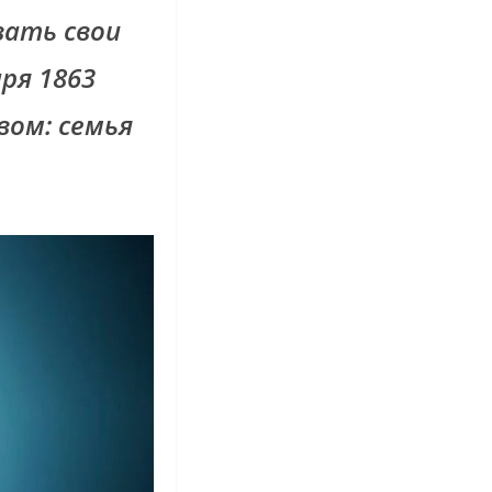
вать свои
ря 1863
вом: семья