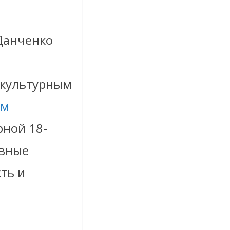
Данченко
о культурным
ом
рной 18-
авные
ть и