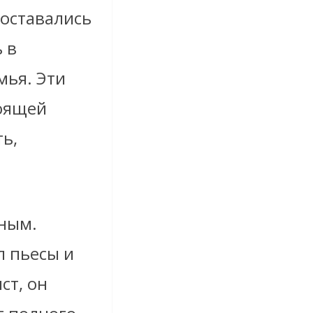
 оставались
 в
мья. Эти
тоящей
ь,
зным.
л пьесы и
ст, он