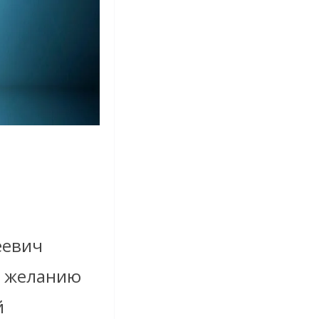
еевич
и желанию
й