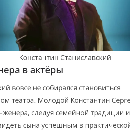
Константин Станиславский
нера в актёры
ий вовсе не собирался становиться
ом театра. Молодой Константин Серг
инженера, следуя семейной традиции 
видеть сына успешным в практическо