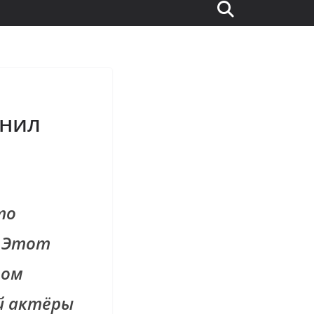
енил
то
. Этот
ном
ой актёры