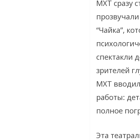
МХТ сразу с
прозвучали 
“Чайка”, ко
психологиче
спектакли д
зрителей г
МХТ вводил
работы: де
полное погр
Эта театрал