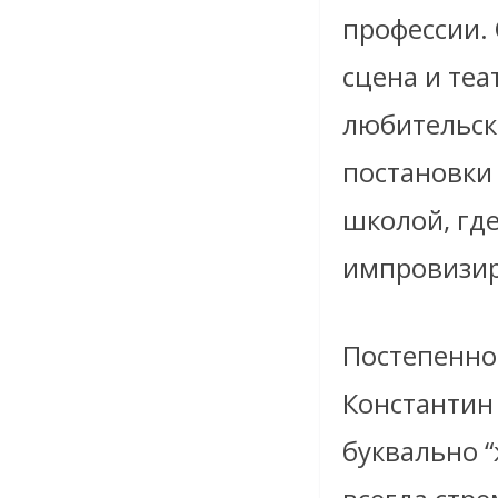
профессии. 
сцена и теа
любительски
постановки
школой, гд
импровизир
Постепенно 
Константин 
буквально “