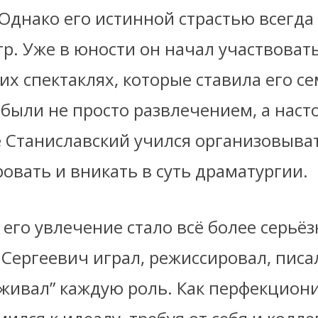
Однако его истинной страстью всегда
тр. Уже в юности он начал участвовать
х спектаклях, которые ставила его се
 были не просто развлечением, а нас
е Станиславский учился организовыват
овать и вникать в суть драматургии.
его увлечение стало всё более серьё
Сергеевич играл, режиссировал, писа
живал” каждую роль. Как перфекциони