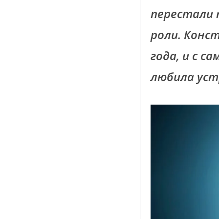
перестали 
роли. Конс
года, и с 
любила уст