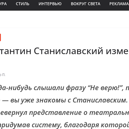
УРА
СТИЛЬ
ИНТЕРВЬЮ
ВОКРУГ СВЕТА
РЕКЛАМА
стантин Станиславский изм
р П.
да-нибудь слышали фразу “Не верю!”, 
 — вы уже знакомы с Станиславским
ревернул представление о театраль
 придумав систему, благодаря котор