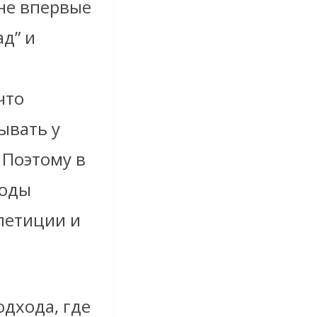
ене впервые
д” и
что
ывать у
 Поэтому в
тоды
петиции и
одхода, где