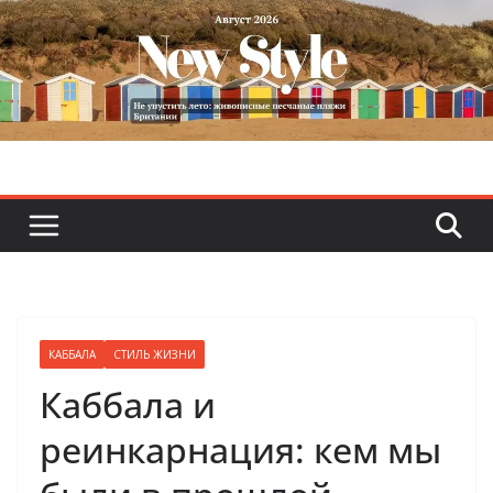
Skip
to
content
КАББАЛА
СТИЛЬ ЖИЗНИ
Каббала и
реинкарнация: кем мы