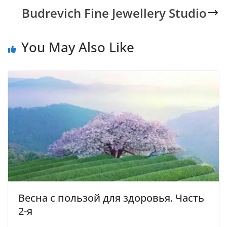
Budrevich Fine Jewellery Studio
o
p
n
m
k
p
k
You May Also Like
Весна с пользой для здоровья. Часть
2-я