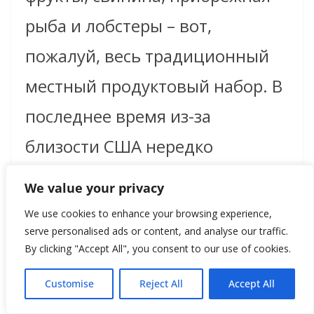
рыба и лобстеры – вот,
пожалуй, весь традиционный
местный продуктовый набор. В
последнее время из-за
близости США нередко
встречаются стейк-хаусы с
We value your privacy
американскими «рибаями». Тем
We use cookies to enhance your browsing experience,
serve personalised ads or content, and analyse our traffic.
не менее если вы хотите
By clicking "Accept All", you consent to our use of cookies.
гастрономический ресторан на
Customise
Reject All
Accept All
французский манер, то