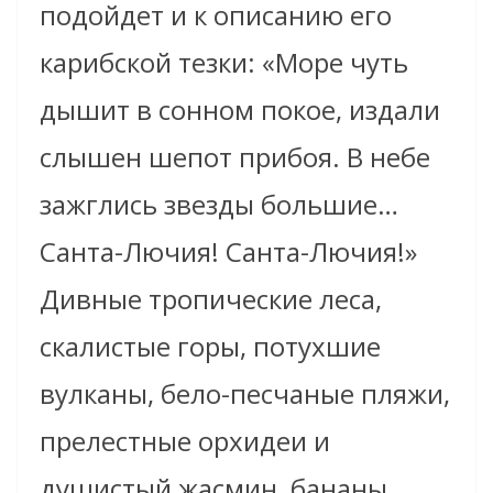
подойдет и к описанию его
карибской тезки: «Море чуть
дышит в сонном покое, издали
слышен шепот прибоя. В небе
зажглись звезды большие…
Санта-Лючия! Санта-Лючия!»
Дивные тропические леса,
скалистые горы, потухшие
вулканы, бело-песчаные пляжи,
прелестные орхидеи и
душистый жасмин, бананы,