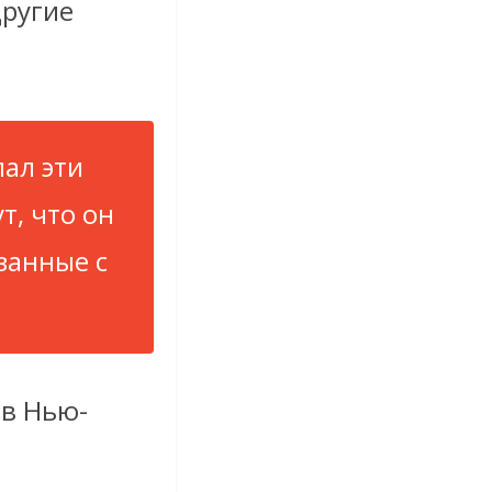
другие
ал эти
т, что он
занные с
 в Нью-