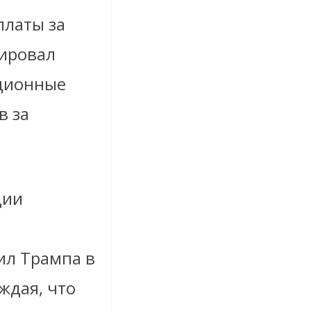
платы за
цировал
ационные
в за
ции
ил Трампа в
ждая, что