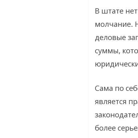
В штате не
молчание. 
деловые за
суммы, кото
юридически
Сама по се
является п
законодате
более серье