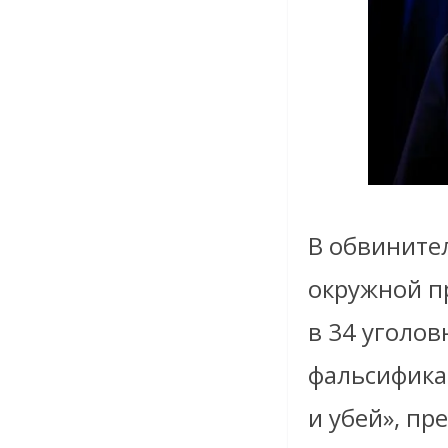
В обвините
окружной п
в 34 уголов
фальсифика
и убей», п