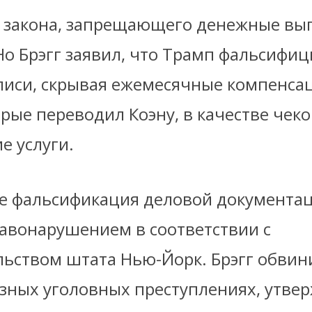
т закона, запрещающего денежные вы
Но Брэгг заявил, что Трамп фальсифи
писи, скрывая ежемесячные компенс
рые переводил Коэну, в качестве чеко
е услуги.
бе фальсификация деловой документа
равонарушением в соответствии с
льством штата Нью-Йорк. Брэгг обвин
зных уголовных преступлениях, утвер