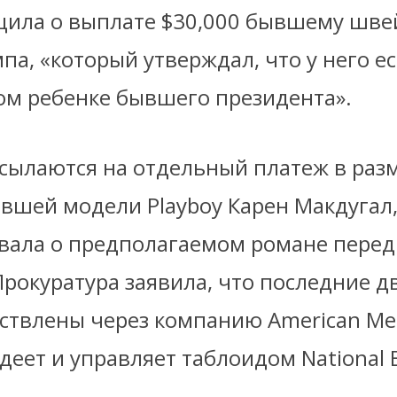
щила о выплате
$
30,000 бывшему шве
а, «который утверждал, что у него ес
ом ребенке бывшего президента».
ссылаются на отдельный платеж в раз
ывшей модели Playboy Карен Макдугал,
ывала о предполагаемом романе пере
Прокуратура заявила, что последние д
твлены через компанию American Medi
деет и управляет таблоидом National 