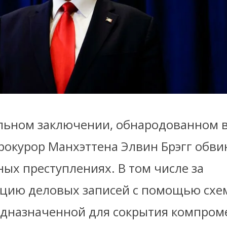
льном заключении, обнародованном в
рокурор Манхэттена Элвин Брэгг обв
ных преступлениях. В том числе за
цию деловых записей с помощью схе
редназначенной для сокрытия компро