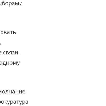
выборами
орвать
,
 связи.
 одному
 молчание
рокуратура