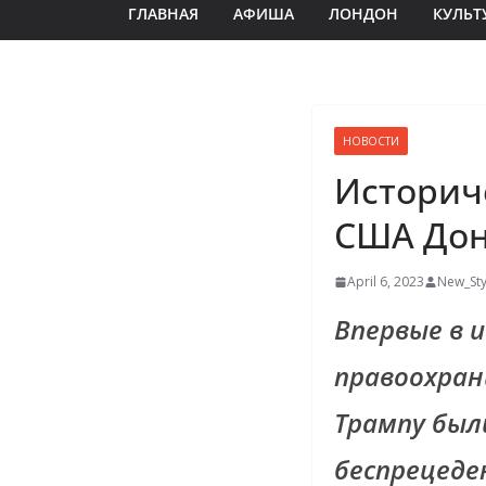
ГЛАВНАЯ
АФИША
ЛОНДОН
КУЛЬТ
НОВОСТИ
Историч
США Дон
April 6, 2023
New_Sty
Впервые в 
правоохран
Трампу был
беспрецеде