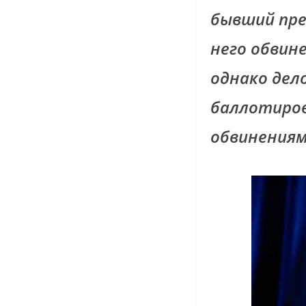
бывший пре
него обвин
однако дел
баллотирова
обвинениями