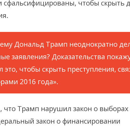
и сфальсифицированы, чтобы скрыть 
ия.
ему Дональд Трамп неоднократно дел
ые заявления? Доказательства покажу
л это, чтобы скрыть преступления, свя
рами 2016 года».
л, что Трамп нарушил закон о выборах
деральный закон о финансировании