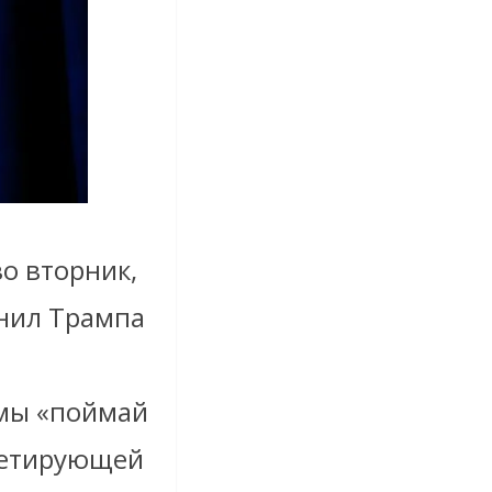
о вторник,
инил Трампа
мы «поймай
метирующей