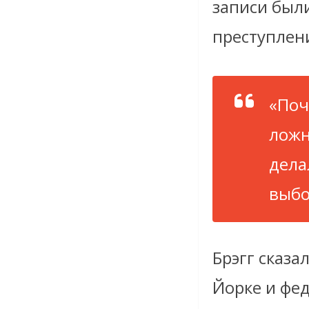
записи был
преступлен
«Поч
ложн
дела
выбо
Брэгг сказа
Йорке и фе