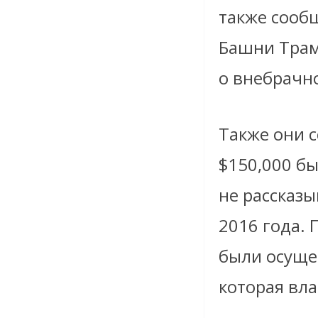
также сооб
Башни Трамп
о внебрачн
Также они 
$
150,000 б
не рассказ
2016 года. 
были осущес
которая вла