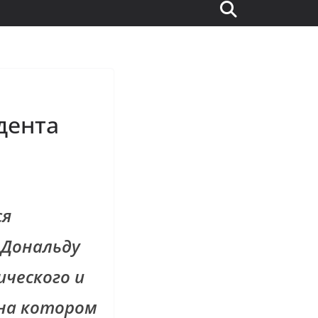
дента
ся
 Дональду
ического и
 на котором