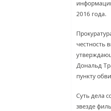
информации
2016 года.
Прокуратур
честность 
утверждающ
Дональд Тр
пункту обв
Суть дела 
звезде фил