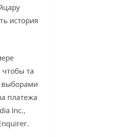
йцару
ть история
мере
 чтобы та
д выборами
ва платежа
a Inc.,
Enquirer.