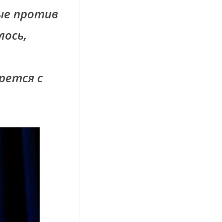
ые против
лось,
рется с