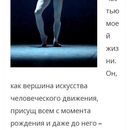
тью
мое
й
жиз
ни.
Он,
как вершина искусства
человеческого движения,
присущ всем с момента
рождения и даже до него
–