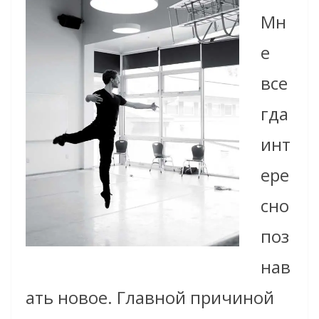
Мн
е
все
гда
инт
ере
сно
поз
нав
ать новое. Главной причиной