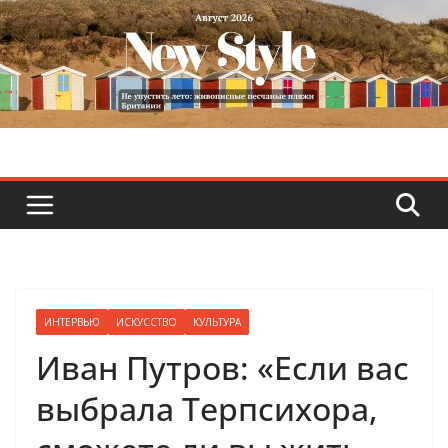
Skip
to
content
ИНТЕРВЬЮ
ИСКУССТВО
КУЛЬТУРА
Иван Путров: «Если вас
выбрала Терпсихора,