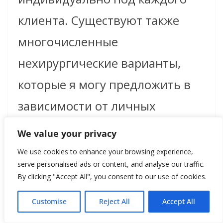
клиента. Существуют также
многочисленные
нехирургические варианты,
которые я могу предложить в
зависимости от личных
потребностей и обстоятельств.
We value your privacy
И, конечно, важную роль
We use cookies to enhance your browsing experience,
serve personalised ads or content, and analyse our traffic.
играет здоровый образ жизни,
By clicking "Accept All", you consent to our use of cookies.
который помогает людям
Customise
Reject All
Accept All
дольше выглядеть моложе: не