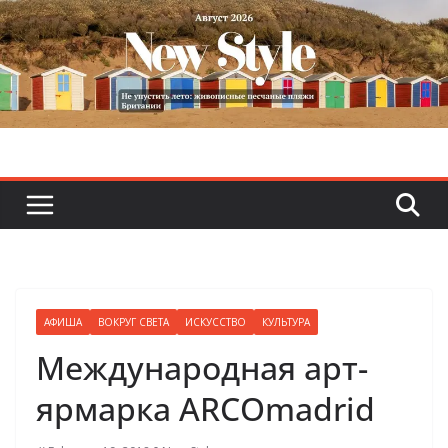
Skip
to
content
АФИША
ВОКРУГ СВЕТА
ИСКУССТВО
КУЛЬТУРА
Международная арт-
ярмарка ARCOmadrid