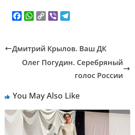
F
W
C
Vi
T
ac
h
o
b
el
e
at
p
er
e
b
s
y
gr
Дмитрий Крылов. Ваш ДК
o
A
Li
a
Олег Погудин. Серебряный
o
p
n
m
k
p
k
голос России
You May Also Like