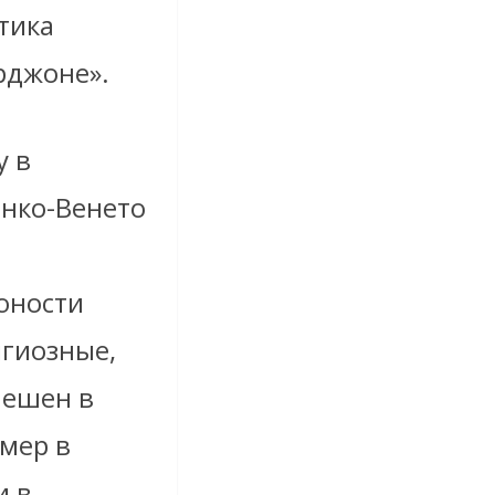
тика
рджоне».
у в
нко-Венето
юности
игиозные,
пешен в
Умер в
и в