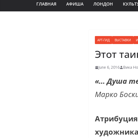
ГЛАВНАЯ
АФИША
ЛОНДОН
КУЛЬТ
АРТ-ГИД
ВЫСТАВКИ
И
Этот та
June 6, 2016
Вика Н
«… Душа тв
Марко Боск
Атрибуция 
художника