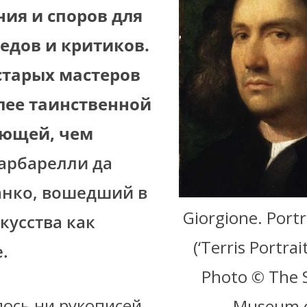
ия и споров для
едов и критиков.
старых мастеров
лее таинственной
ающей, чем
арбарелли да
анко, вошедший в
Giorgione. Portr
кусства как
(‘Terris Portrait
.
Photo © The 
ось ни рукописей,
Museum o