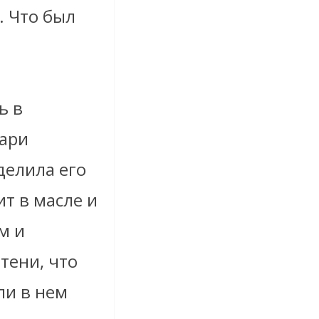
. Что был
ь в
ари
делила его
ит в масле и
м и
тени, что
ли в нем