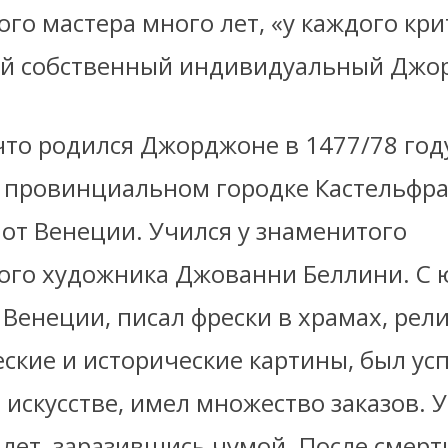
го мастера много лет, «у каждого кри
ой собственный индивидуальный Джо
что родился Джорджоне в 1477/78 год
 провинциальном городке
Кастельфра
 от
Венеции
. Учился у знаменитого
ого художника Джованни Беллини. С 
Венеции, писал фрески в храмах, рел
ские и исторические картины, был ус
искусстве, имел множество заказов. 
 лет, заразившись чумой. После смерт