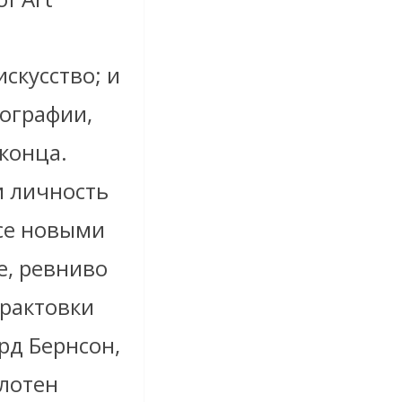
искусство; и
иографии,
конца.
и личность
се новыми
е, ревниво
трактовки
рд Бернсон,
лотен