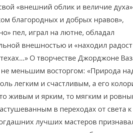
свой «внешний облик и величие духа»
ком благородных и добрых нравов»,
о» пел, играл на лютне, обладал
льной внешностью и «находил радост
техах…» О творчестве Джорджоне Ваз
с не меньшим восторгом: «Природа на
оль легким и счастливым, а его колор
то живым и ярким, то мягким и ровны
астушеванным в переходах от света к 
тогдашних лучших мастеров признава