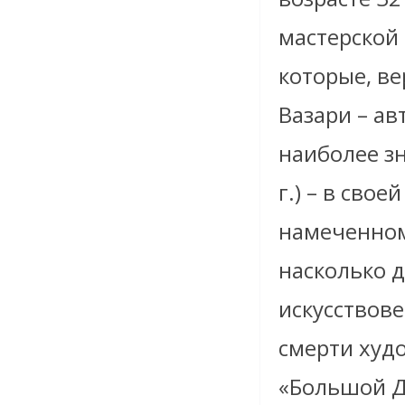
мастерской
которые, в
Вазари – ав
наиболее з
г.) – в сво
намеченном
насколько 
искусствове
смерти худо
«Большой Д