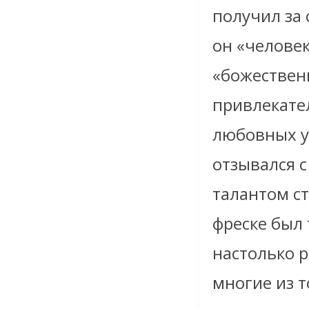
получил за 
он «челове
«божественн
привлекате
любовных у
отзывался 
талантом ст
фреске был 
настолько р
многие из 