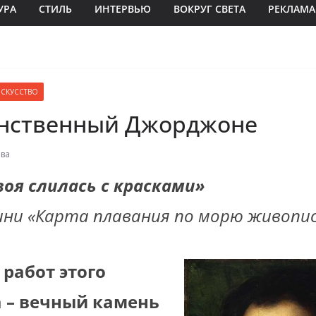
УРА
СТИЛЬ
ИНТЕРВЬЮ
ВОКРУГ СВЕТА
РЕКЛАМА
СКУССТВО
инственный Джорджоне
ова
оя слилась с красками»
ини «Карта плавания по морю живопис
работ этого
 – вечный камень