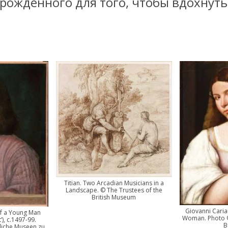
рожденного для того, чтобы вдохнуть
Titian. Two Arcadian Musicians in a
Landscape. © The Trustees of the
British Museum
Giovanni Carian
of a Young Man
Woman. Photo ©
t’), c.1497-99.
B
liche Museen zu