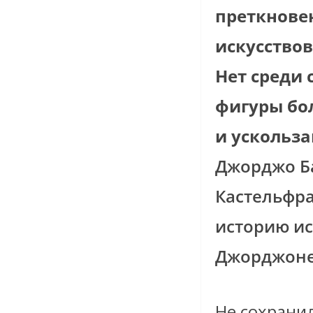
преткновен
искусствов
Нет среди 
фигуры бо
и ускольз
Джорджо Б
Кастельфр
историю ис
Джорджоне
Не сохранил