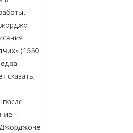
работы,
 Джорджо
исания
дчих
» (1550
 едва
т сказать,
я после
ние –
) Джорджоне