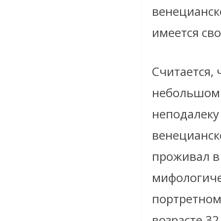
венецианско
имеется св
Считается, 
небольшом
неподалеку
венецианск
проживал в 
мифологиче
портретном 
возрасте 32