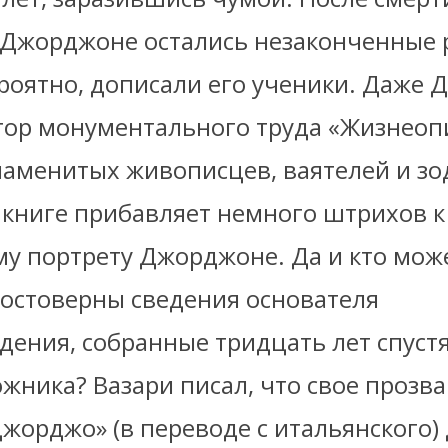
 Джорджоне остались незаконченные 
ероятно, дописали его ученики. Даже
тор монументального труда «
Жизнеоп
наменитых живописцев, ваятелей и зо
ей книге прибавляет немного штрихов к
у портрету Джорджоне. Да и кто може
достоверны сведения основателя
дения, собранные тридцать лет спуст
жника? Вазари писал, что свое прозва
жорджо» (в переводе с итальянского