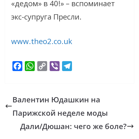
«дедом» в 40!» – вспоминает
экс-супруга Пресли.
www.theo2.co.uk
F
W
C
Vi
T
ac
h
o
b
el
e
at
p
er
e
b
s
y
gr
Валентин Юдашкин на
o
A
Li
a
Парижской неделе моды
o
p
n
m
k
p
k
Дали/Дюшан: чего же боле?