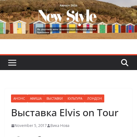
Skip
to
content
АНОНС
АФИША
ВЫСТАВКИ
КУЛЬТУРА
ЛОНДОН
Выставка Elvis on Tour
November 5, 2017
Вика Нова