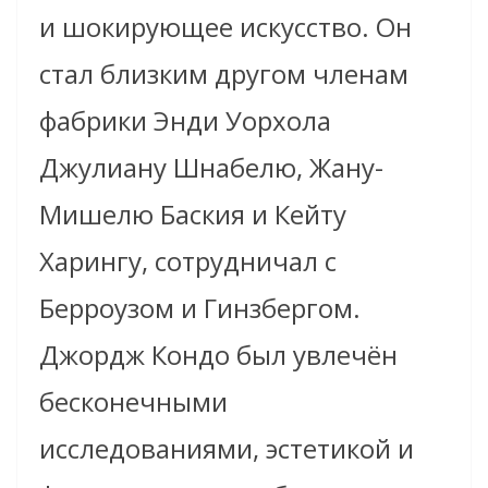
и шокирующее иску
сство
. Он
стал близким другом членам
фабрики Энди Уорхола
Джулиану Шнабелю, Жану-
Мишелю Баския и Кейту
Харингу
,
сотрудничал с
Берроузом и Гинзбергом.
Джордж
Кондо
был увлечён
бесконечными
исследованиями, эстетикой и