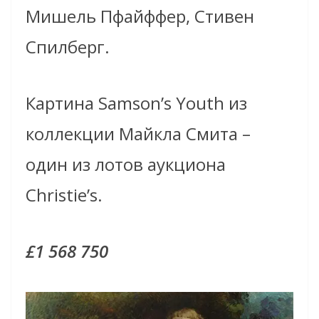
Мишель Пфайффер,
Стивен
Спилберг.
К
артина Samson’s Youth из
коллекции
Майкла Смита
–
один из лотов аукциона
Christie’s
.
£1 568 750