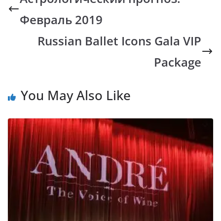
o
A
Li
a
Февраль 2019
o
p
n
m
k
p
k
Russian Ballet Icons Gala VIP
Package
You May Also Like