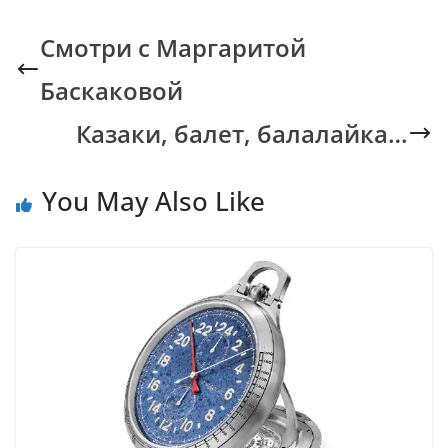
e
at
p
er
e
b
s
y
gr
Смотри с Маргаритой
o
A
Li
a
Баскаковой
o
p
n
m
k
p
k
Казаки, балет, балалайка…
You May Also Like