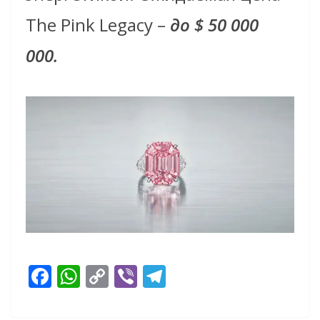
The Pink Legacy –
до $ 50 000
000.
F
W
C
Vi
T
ac
h
o
b
el