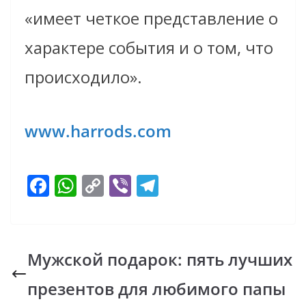
«имеет четкое представление о
характере события и о том, что
происходило».
www.harrods.com
F
W
C
Vi
T
ac
h
o
b
el
e
at
p
er
e
b
s
y
gr
Мужской подарок: пять лучших
o
A
Li
a
презентов для любимого папы
o
p
n
m