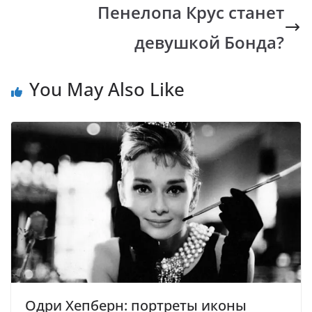
k
p
k
Пенелопа Крус станет
девушкой Бонда?
You May Also Like
Одри Хепберн: портреты иконы